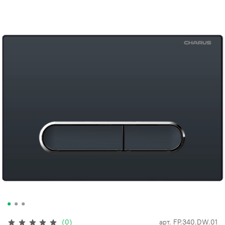
(0)
арт.
FP.340.DW.01