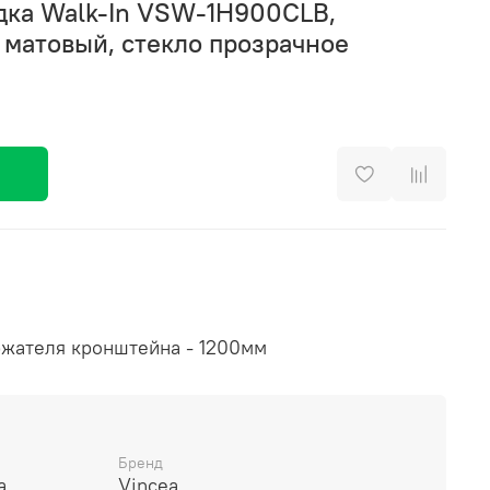
дка Walk-In VSW-1H900CLB,
 матовый, стекло прозрачное
жателя кронштейна - 1200мм
Бренд
а
Vincea