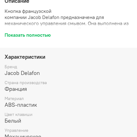
Описание
Кнопка французской
компании
Jacob
Delafon
предназначена для
механического управления смывом. Она выполнена из
высококачественного пластика. Панель устойчива к
Показать полностью
коррозии и появлению царапин. Две кнопки,
рассчитанные на 3 и 6 л, снижают расход воды.
Характеристики
Бренд
Jacob Delafon
Страна производства
Франция
Материал
ABS-пластик
Цвет клавиши
Белый
Управление
Механическое