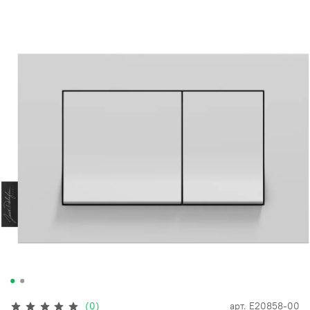
(0)
арт.
E20858-00