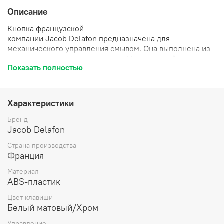
Описание
Кнопка французской
компании
Jacob
Delafon
предназначена для
механического управления смывом. Она выполнена из
высококачественного пластика. Панель устойчива к
Показать полностью
коррозии и появлению царапин. Две кнопки,
рассчитанные на 3 и 6 л, снижают расход воды.
Характеристики
Бренд
Jacob Delafon
Страна производства
Франция
Материал
ABS-пластик
Цвет клавиши
Белый матовый/Хром
Управление