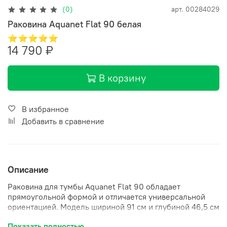
(0)
арт.
00284029
Раковина Aquanet Flat 90 белая
⭐⭐⭐⭐⭐
14 790 ₽
В корзину
В избранное
Добавить в сравнение
Описание
Раковина для тумбы Aquanet Flat 90 обладает
прямоугольной формой и отличается универсальной
ориентацией. Модель шириной 91 см и глубиной 46,5 см
не займет много места и впишется в современную
Показать полностью
планировку ванной комнаты квартиры или гостиничного