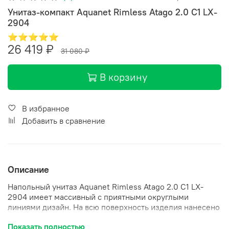
Унитаз-компакт Aquanet Rimless Atago 2.0 C1 LX-
2904
⭐⭐⭐⭐⭐
26 419 ₽
31 080 ₽
В корзину
В избранное
Добавить в сравнение
Описание
Напольный унитаз Aquanet Rimless Atago 2.0 C1 LX-
2904 имеет массивный с приятными округлыми
линиями дизайн. На всю поверхность изделия нанесено
специальное грязеотталкивающее покрытие,
Показать полностью
способствующее поддержанию санкерамики в чистоте.