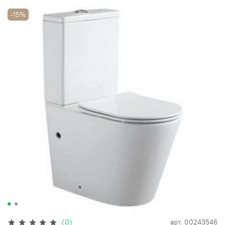
-15%
(0)
арт.
00243546