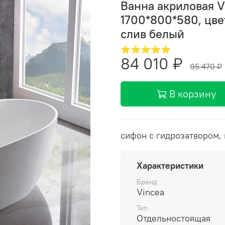
Ванна акриловая 
1700*800*580, цве
слив белый
⭐⭐⭐⭐⭐
84 010 ₽
95 470 ₽
В корзину
сифон с гидрозатвором,
Характеристики
Бренд
Vincea
Тип
Отдельностоящая