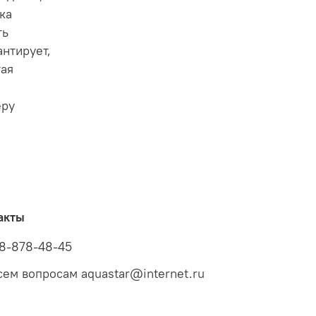
ка
ть
антирует,
тая
еру
акты
8-878-48-45
сем вопросам aquastar@internet.ru