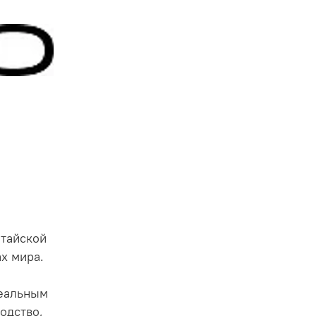
итайской
х мира.
деальным
одство,