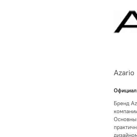
Azario
Официал
Бренд Az
компании
Основным
практичн
дизайном