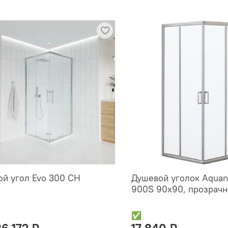
й угол Evo 300 CH
Душевой уголок Aquan
900S 90x90, прозрачн
✅
36 172 ₽
17 840 ₽