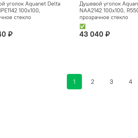
й уголок Aquanet Delta
Душевой уголок Aquane
PE1142 100x100,
NAA2142 100x100, R55
чное стекло
прозрачное стекло
✅
40 ₽
43 040 ₽
1
2
3
4