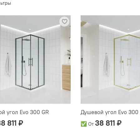
ьтры
й угол Evo 300 GR
Душевой угол Evo 300
8 811 ₽
38 811 ₽
✅
От