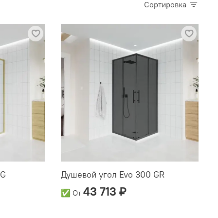
Сортировка
 G
Душевой угол Evo 300 GR
43 713 ₽
✅
От