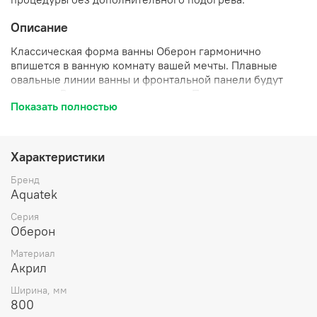
Описание
Классическая форма ванны Оберон гармонично
впишется в ванную комнату вашей мечты. Плавные
овальные линии ванны и фронтальной панели будут
радовать Ваш взгляд долгие годы. При производстве
Показать полностью
ванны Оберон используется акриловый лист толщиной
4 мм.
Характеристики
Бренд
Aquatek
Серия
Оберон
Материал
Акрил
Ширина, мм
800