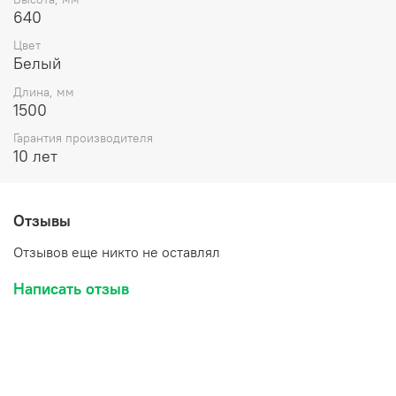
экологически чистый состав для армирования
640
абсолютно безвреден для здоровья
Цвет
Белый
Длина, мм
1500
Гарантия производителя
10 лет
Отзывы
Отзывов еще никто не оставлял
Написать отзыв