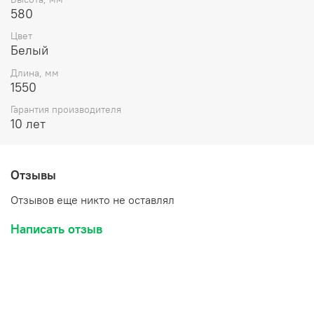
экологически чистый состав для армирования
580
абсолютно безвреден для здоровья
Цвет
Белый
Длина, мм
1550
Гарантия производителя
10 лет
Отзывы
Отзывов еще никто не оставлял
Написать отзыв