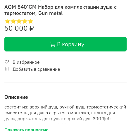
AQM 8401GM Набор для комплектации душа с
термостатом, Gun metal
⭐⭐⭐⭐⭐
50 000 ₽
В корзину
В избранное
Добавить в сравнение
Описание
состоит из: верхний душ, ручной душ, термостатический
смеситель для душа скрытого монтажа, штанга для
душа, держатель для душа; верхний душ 300 1jet;
размер душевого диска: 300 мм, тип струи: Rain;
Показать полностью
душевая лейка 42 мм, слайдер режим; шарнирное