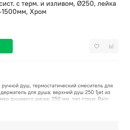
ст. с терм. и изливом, Ø250, лейка
0-1500мм, Хром
, ручной душ, термостатический смеситель для
 держатель для душа; верхний душ 250 1jet из
ер душевого диска: 250 мм, тип струи: Rain;
 режима струи, переключение Select; шарнирное
ый угол верхнего душа; длина держателя для
ль для ручного душа регулируемый по высоте;
ля душа; вид монтажа: внешний монтаж;