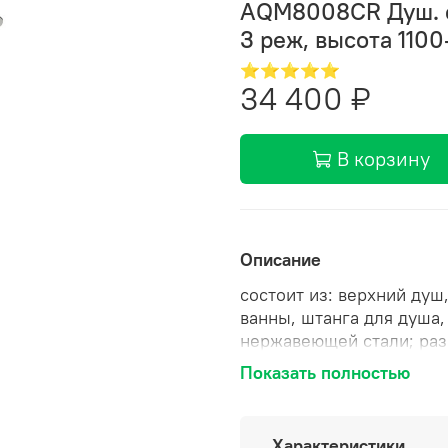
AQM8008CR Душ. си
3 реж, высота 110
⭐⭐⭐⭐⭐
34 400 ₽
В корзину
Описание
состоит из: верхний душ
ванны, штанга для душа,
нержавеющей стали; разм
душевая лейка 120 мм, 3
Показать полностью
соединение: регулируем
душа: 345,5 мм; держате
поворотный держатель д
Характеристики