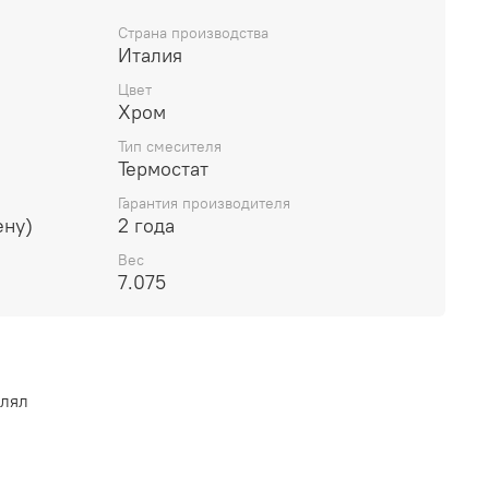
G ½; межосевое подключение 150 мм ± 12 мм;
; подъемная труба может быть укорочена по
Страна производства
Италия
статический картридж Vernet; дивертер Citec;
 от перекручивания; 2 года гарантии.
Цвет
Хром
Тип смесителя
Термостат
Гарантия производителя
ену)
2 года
Вес
7.075
влял