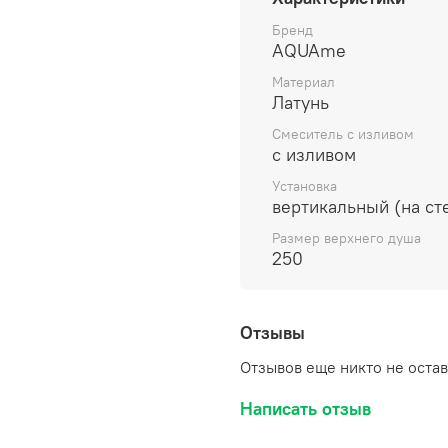
соединительная резьба 
телескопическая штанга
Бренд
AQUAme
высоте 90-550 мм; термо
шланг 1500 мм с защитой
Материал
Латунь
Смеситель с изливом
с изливом
Установка
вертикальный (на ст
Размер верхнего душа
250
Отзывы
Отзывов еще никто не оста
Написать отзыв