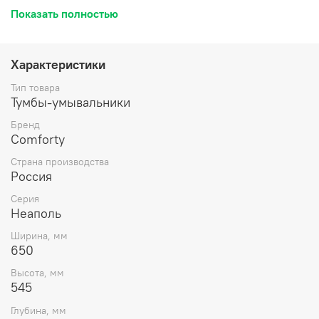
эмалью. Раковина с овальной чашей и оригинальными
Показать полностью
отверстиями перелива. Название: Тумба-умывальник
Артикул: 00004148729CF Цвет: белый глянец Габариты
тумбы с раковиной (ШхВхГ): 650*545*500 мм
Комплектация: Раковина COMFORTY 50165 Тумба
Характеристики
подготовлена для подключения водоснабжения снизу.
Инструкция для мебели для ванных комнат COMFORTY
Тип товара
Схема монтажа и подключения коммуникаций
Тумбы-умывальники
Бренд
Comforty
Страна производства
Россия
Серия
Неаполь
Ширина, мм
650
Высота, мм
545
Глубина, мм