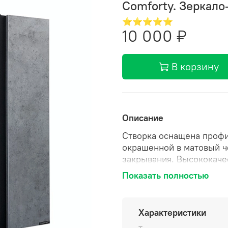
Comforty. Зеркало
⭐⭐⭐⭐⭐
10 000 ₽
В корзину
Описание
Створка оснащена профи
окрашенной в матовый ч
закрывания. Высококаче
основе серебра. Фасад и
Показать полностью
За створкой две горизо
Артикул: 00004149063CF
730*800*165 мм Инстру
Характеристики