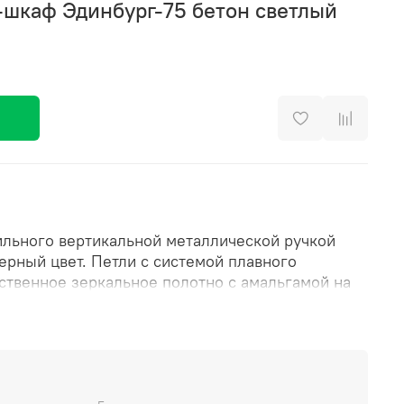
-шкаф Эдинбург-75 бетон светлый
льного вертикальной металлической ручкой
ерный цвет. Петли с системой плавного
ственное зеркальное полотно с амальгамой на
 корпус из влагостойкого ЛДСП Бетон светлый.
нтальные полки. Название: Зеркало-шкаф
 Цвет: Бетон светлый Габариты (ШхВхГ):
кция для мебели для ванных комнат COMFORTY