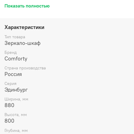
влагостойкого ЛДСП Бетон светлый. За створкой две
Показать полностью
горизонтальные полки. Название: Зеркало-шкаф
Артикул: 00004147981CF Цвет: Бетон светлый Габариты
(ШхВхГ): 880*800*165 мм Инструкция для мебели для
ванных комнат COMFORTY
Характеристики
Тип товара
Зеркало-шкаф
Бренд
Comforty
Страна производства
Россия
Серия
Эдинбург
Ширина, мм
880
Высота, мм
800
Глубина, мм