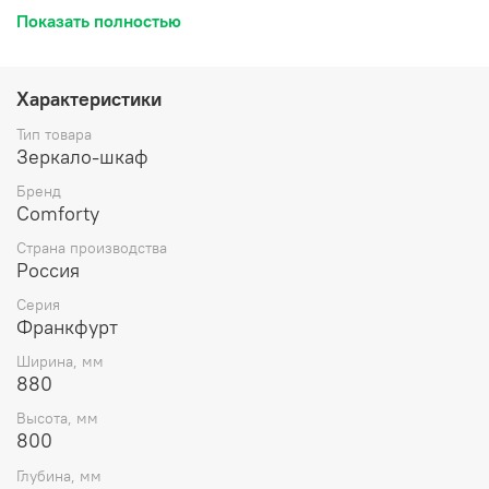
на основе серебра. Фасад и корпус из влагостойкого
Показать полностью
ЛДСП Дуб шоколадно-коричневый. За створкой одна
горизонтальная полка. Название: Зеркало-шкаф
Артикул: Франкфурт 90 Цвет: дуб шоколадно-
коричневый Габариты (ШхВхГ): 880*800*160 мм
Характеристики
Инструкция для мебели для ванных комнат COMFORTY
Тип товара
Зеркало-шкаф
Бренд
Comforty
Страна производства
Россия
Серия
Франкфурт
Ширина, мм
880
Высота, мм
800
Глубина, мм