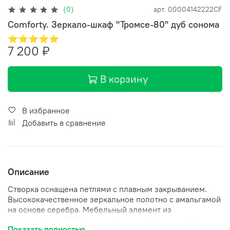
(0)
арт.
00004142222CF
Comforty. Зеркало-шкаф "Тромсе-80" дуб сонома
⭐⭐⭐⭐⭐
7 200 ₽
В корзину
В избранное
Добавить в сравнение
Описание
Створка оснащена петлями с плавным закрыванием.
Высококачественное зеркальное полотно с амальгамой
на основе серебра. Мебельный элемент из
влагостойкого ДСП цвет дуб сонома. За дверцей две
Показать полностью
дополнительные полки. Зеркало-шкаф универсальное,