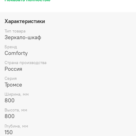
может быть подвешено в правом и левом исполнении.
Название: Зеркало-шкаф Артикул: 00004142222CF
Цвет: Дуб сонома Габариты (ШхВхГ): 800*800*150 мм
Характеристики
Инструкция для мебели для ванных комнат COMFORTY
Тип товара
Зеркало-шкаф
Бренд
Comforty
Страна производства
Россия
Серия
Тромсе
Ширина, мм
800
Высота, мм
800
Глубина, мм
150