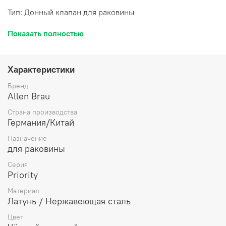
Тип: Донный клапан для раковины
Назначение: Для раковины
Показать полностью
Установка: На раковину
Глубина, мм: 65
Характеристики
Материал: Латунь / Нержавеющая сталь
Бренд
Allen Brau
Ориентация: Универсальная
Страна производства
Дизайн: Модерн
Германия/Китай
Назначение
Форма: Круглая
для раковины
Цвет: Черный матовый
Серия
Priority
Материал
Латунь / Нержавеющая сталь
Цвет