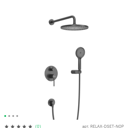
(0)
арт.
RELAX-DSET-NOP