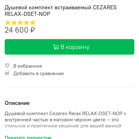
Душевой комплект встраиваемый CEZARES
RELAX-DSET-NOP
⭐⭐⭐⭐⭐
24 600 ₽
В корзину
В избранное
Добавить в сравнение
Описание
Душевой комплект Cezares Relax RELAX-DSET-NOP с
внутренней частью в матовом чёрном цвете — это
стильное и практичное решение для вашей ванной
комнаты. Он разработан с учётом всех потребностей
Показать полностью
современного человека, стремящегося к комфорту и