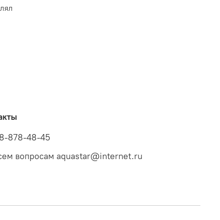
влял
акты
8-878-48-45
сем вопросам aquastar@internet.ru