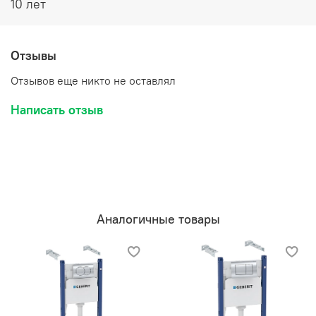
10 лет
из ABS
черная матовая поверхность
WC со звукоизоляционным набором
Отзывы
с ограничителем набора воды
Отзывов еще никто не оставлял
Написать отзыв
Аналогичные товары