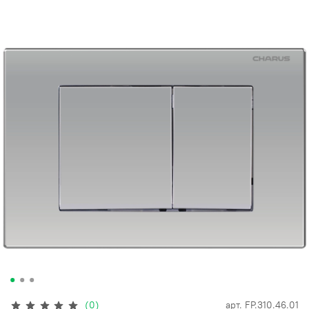
(0)
арт.
FP.310.46.01