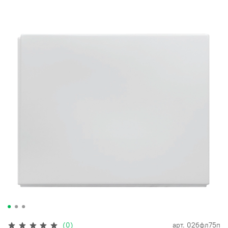
(0)
арт.
02бфл75п