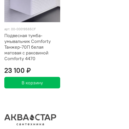
арт. 00-00019565CF
Подвесная тумба-
умывальник Comforty
Танжер-70П белая
матовая с раковиной
Comforty 4470
23 100 ₽
В корзину