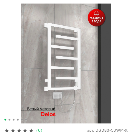
(0)
арт.
DGD80-50WMRt