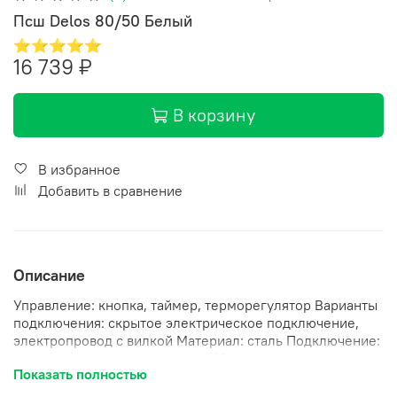
Псш Delos 80/50 Белый
⭐⭐⭐⭐⭐
16 739 ₽
В корзину
В избранное
Добавить в сравнение
Описание
Управление: кнопка, таймер, терморегулятор Варианты
подключения: скрытое электрическое подключение,
электропровод с вилкой Материал: сталь Подключение:
левое, правое, универсальное Количество перекладин:
Показать полностью
7