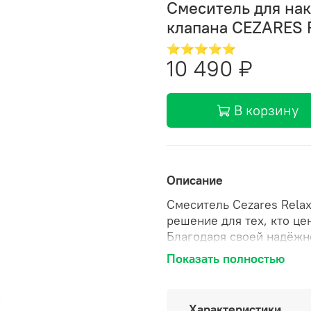
Смеситель для на
клапана CEZARES 
⭐⭐⭐⭐⭐
10 490 ₽
В корзину
Описание
Смеситель Cezares Rela
решение для тех, кто це
Благодаря своей надёжно
незаменимым элементом 
Показать полностью
широким рабочим интерв
составляет от 0,5 до 6,0
даже при колебаниях да
Характеристики