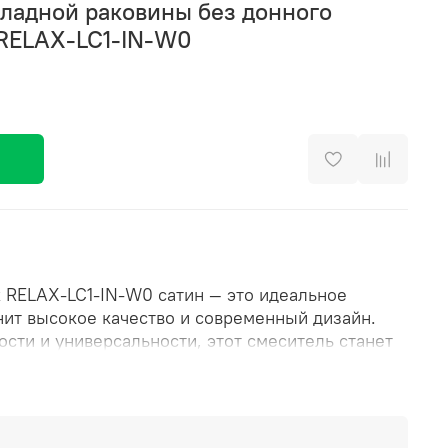
кладной раковины без донного
RELAX-LC1-IN-W0
x RELAX-LC1-IN-W0 сатин — это идеальное
нит высокое качество и современный дизайн.
сти и универсальности, этот смеситель станет
вашей ванной комнаты. Он отличается
алом давления в водопроводной сети, который
 Атм, что гарантирует его стабильную работу
вления в системе водоснабжения. Гибкая