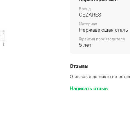
подводка 1/2 обеспечива
смесителя, делая его у
Бренд
CEZARES
Сатиновый цвет придаёт
который гармонично впи
Материал
смеситель не только кра
Нержавеющая сталь
комфортное использован
Гарантия производителя
эксплуатации. Выбирая с
5 лет
вы получаете качествен
годы, сохраняя свою пе
функциональность.
Отзывы
Отзывов еще никто не оста
Написать отзыв