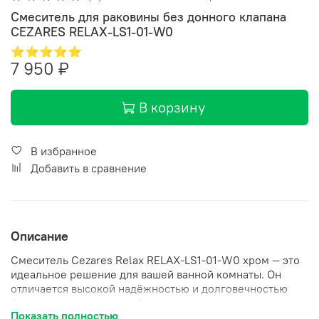
Смеситель для раковины без донного клапана
CEZARES RELAX-LS1-01-W0
⭐⭐⭐⭐⭐
7 950 ₽
В корзину
В избранное
Добавить в сравнение
Описание
Смеситель Cezares Relax RELAX-LS1-01-W0 хром — это
идеальное решение для вашей ванной комнаты. Он
отличается высокой надёжностью и долговечностью
благодаря широкому рабочему интервалу давления в
Показать полностью
водопроводной сети, который составляет от 0,5 до 6,0