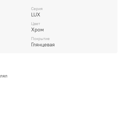
сть
ия: 1/2"
Серия
LUX
 лейка / душевой шланг / держатель для душа
Цвет
Хром
Покрытие
Глянцевая
влял