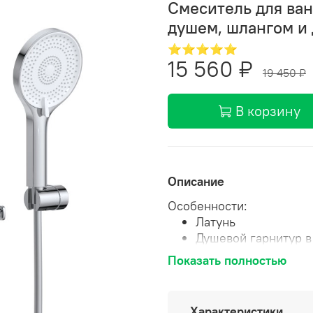
Смеситель для ван
душем, шлангом и
⭐⭐⭐⭐⭐
15 560 ₽
19 450 ₽
В корзину
Описание
Особенности:
Латунь
Душевой гарнитур в
Фиксированный изл
Показать полностью
Имеет встроенный 
с душа на излив пр
Керамический карт
Характеристики