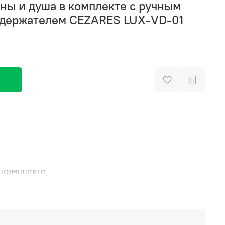
ны и душа в комплекте с ручным
 держателем CEZARES LUX-VD-01
 комплекте
ив
девиатор, автоматически переключающий поток
и закрытии воды
ридж