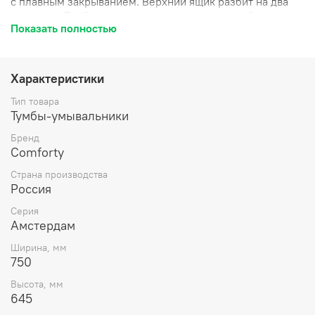
с плавным закрыванием. Верхний ящик разбит на два
сегмента. Тумба укомплектована столешницей и
Показать полностью
плинтусом из черного матового керамогранита и
накладной прямоугольной раковиной. Тумба
изготовлена из белого влагостойкого ЛДСП, фасады из
МДФ окрашены белой глянцевой эмалью. Название:
Характеристики
Тумба-умывальник Артикул: 00-00004668CF Цвет:
белый Габариты (ШхВхГ): 750*645*500 мм
Тип товара
Комплектация: раковина Comforty T-Y9378 Инструкция
Тумбы-умывальники
для мебели для ванных комнат COMFORTY Схема
Бренд
монтажа
Comforty
Страна производства
Россия
Серия
Амстердам
Ширина, мм
750
Высота, мм
645