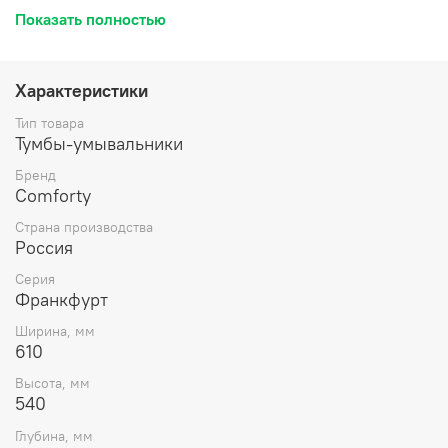
укомплектована черной матовой алюминиевой ручкой и
Показать полностью
накладной прямоугольной раковиной из санфарфора.
Тумба подготовлена для подключения водоснабжения
снизу. Название: Тумба-умывальник Артикул: 00-
00004332CF Цвет: Бетон светлый Габариты (ШхВхГ):
Характеристики
610*540*465 мм Комплектация: раковина Comforty 60E
Инструкция для мебели для ванных комнат COMFORTY
Тип товара
Схема монтажа и подключения коммуникаций
Тумбы-умывальники
Бренд
Comforty
Страна производства
Россия
Серия
Франкфурт
Ширина, мм
610
Высота, мм
540
Глубина, мм