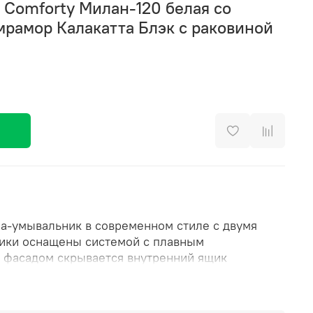
 Comforty Милан-120 белая со
рамор Калакатта Блэк с раковиной
а-умывальник в современном стиле с двумя
ики оснащены системой с плавным
 фасадом скрывается внутренний ящик
sh-to-open (открытие при нажатии). Тумба
ицей и плинтусом из керамогранита под мрамор
дной прямоугольной раковиной. Фасады покрыты