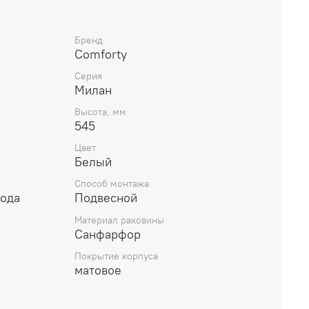
. Тумба подготовлена для подключения
азвание: Тумба-умывальник Артикул: 00-
 глянец Габариты (ШхВхГ): 1200*545*520 мм
Бренд
Comforty
ская раковина Comforty T-Y9378 Инструкция для
нат COMFORTY Схема монтажа и подключения
Серия
Милан
Высота, мм
545
Цвет
Белый
Способ монтажа
года
Подвесной
Материал раковины
Санфарфор
Покрытие корпуса
матовое