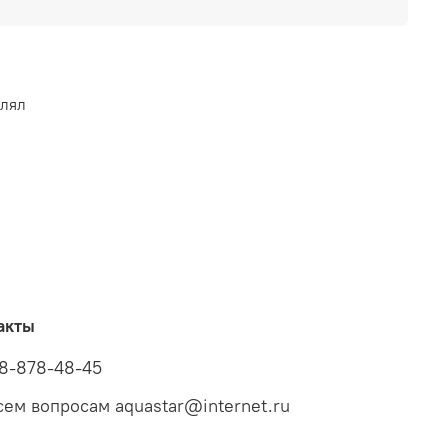
влял
акты
8-878-48-45
сем вопросам aquastar@internet.ru