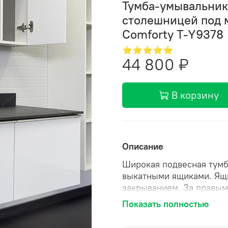
Тумба-умывальник
столешницей под м
Comforty T-Y9378
⭐⭐⭐⭐⭐
44 800 ₽
В корзину
Описание
Широкая подвесная тумб
выкатными ящиками. Ящ
закрыванием. За правым
оснащенный системой pu
Показать полностью
укомплектована столешн
Калакатта Блэк и накла