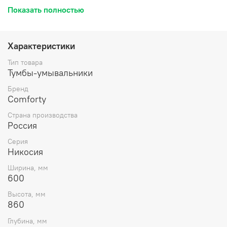
изготовлены из влагостойкого ДСП и окрашены белой
Показать полностью
глянцевой эмалью. Тумба подготовлена для
подключения водоснабжения снизу. Название: Тумба-
умывальник Артикул: 00-00011160CF Цвет: Белый
глянец Габариты (ШхВхГ): 600*860*400 мм
Характеристики
Комплектация: раковина Fest 60 Инструкция для
мебели для ванных комнат COMFORTY Схема монтажа
Тип товара
и подключения коммуникаций
Тумбы-умывальники
Бренд
Comforty
Страна производства
Россия
Серия
Никосия
Ширина, мм
600
Высота, мм
860
Глубина, мм