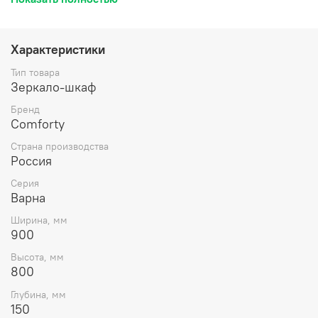
Высококачественное зеркальное полотно с амальгамой
на основе серебра. Удобные полочки для размещения
принадлежностей для умывания. Дополнительно можно
Характеристики
укомплектовать светильником. Техническая
информация по мебели для ванных комнат Comforty
Тип товара
Зеркало-шкаф
Бренд
Comforty
Страна производства
Россия
Серия
Варна
Ширина, мм
900
Высота, мм
800
Глубина, мм
150