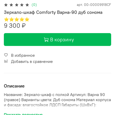
(0)
арт.
00-00009918CF
Зеркало-шкаф Comforty Варна-90 дуб сонома
⭐⭐⭐⭐⭐
9 300 ₽
В корзину
В избранное
Добавить в сравнение
Описание
Название: Зеркало-шкаф с полкой Артикул: Варна 90
(правое) Варианты цвета: Дуб сонома Материал корпуса
и фасада: влагостойкое ЛДСП Габариты (ШхВхГ):
900*800*150 мм Створка оснащена петлями с плавным
Показать полностью
закрыванием. За створкой две горизонтальные полки.