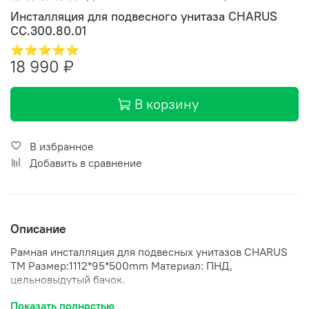
Инсталляция для подвесного унитаза CHARUS
CC.300.80.01
⭐⭐⭐⭐⭐
18 990 ₽
В корзину
В избранное
Добавить в сравнение
Описание
Рамная инсталляция для подвесных унитазов CHARUS
TM Размер:1112*95*500mm Материал: ПНД,
цельновыдутый бачок.
Макс. нагрузка: до 400 кг
Показать полностью