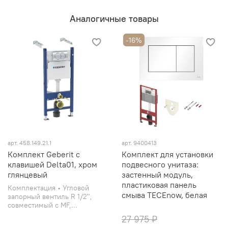
Аналогичные товары
-16%
арт. 458.149.21.1
арт. 9400413
Комплект Geberit с
Комплект для установки
клавишей Delta01, хром
подвесного унитаза:
глянцевый
застенный модуль,
пластиковая панель
Комплектация • Угловой
смыва TECEnow, белая
запорный вентиль R 1/2",
совместимый с MF,...
27 975 ₽