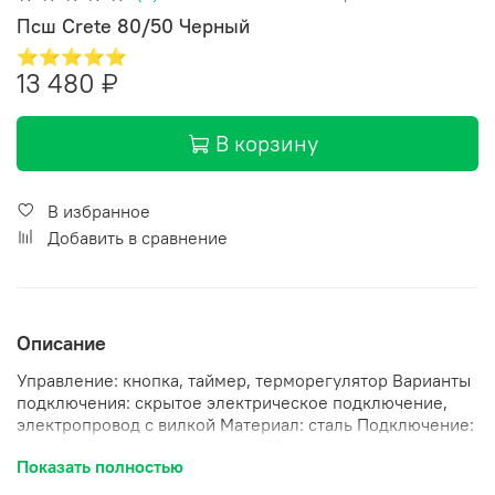
Псш Crete 80/50 Черный
⭐⭐⭐⭐⭐
13 480 ₽
В корзину
В избранное
Добавить в сравнение
Описание
Управление: кнопка, таймер, терморегулятор Варианты
подключения: скрытое электрическое подключение,
электропровод с вилкой Материал: сталь Подключение:
левое, правое, универсальное Количество перекладин:
Показать полностью
9