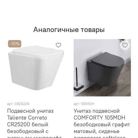
Аналогичные товары
-10%
арт. CR25200
арт. 105MDH
Подвесной унитаз
Унитаз подвесной
Taliente Correto
COMFORTY 105MDH
CR25200 белый
безободковый графит
безободковый с
матовый, сиденье
сиденьем микролифт
дюропласт softclose