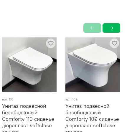
арт. 110
арт. 109
а
Унитаз подвесной
Унитаз подвесной
У
безободковый
безободковый
Comforty 110 сиденье
Comforty 109 сиденье
б
дюропласт softclose
дюропласт softclose
ч
тонкое,
тонкое,
с