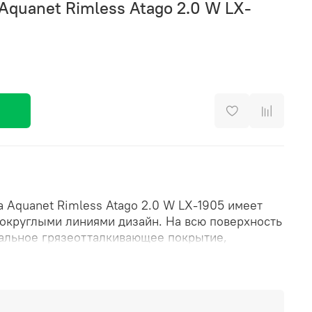
Aquanet Rimless Atago 2.0 W LX-
 Aquanet Rimless Atago 2.0 W LX-1905 имеет
округлыми линиями дизайн. На всю поверхность
альное грязеотталкивающее покрытие,
анию санкерамики в чистоте. Благодаря ему,
тся на стенках, а уходят при сливе вместе с
комплектован ультратонким сиденьем SLIMSEAT с
мом из нержавеющей стали. Крышка снабжена