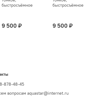
быстросъёмное
быстросъёмное
s
9 500 ₽
9 500 ₽
акты
8-878-48-45
сем вопросам aquastar@internet.ru