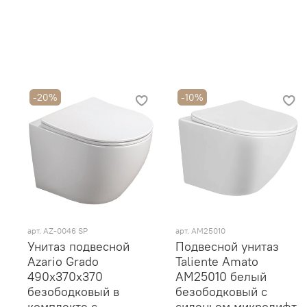
-20%
-10%
арт. AZ-0046 SP
арт. AM25010
Унитаз подвесной
Подвесной унитаз
Azario Grado
Taliente Amato
490х370х370
AM25010 белый
безободковый в
безободковый с
комплекте с
сиденьем микролифт