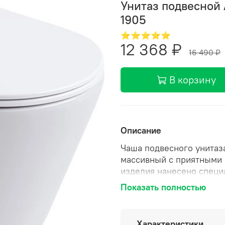
Унитаз подвесной 
1905
⭐⭐⭐⭐⭐
12 368 ₽
16 490 ₽
В корзину
Описание
Чаша подвесного унитаза
массивный с приятными 
изделия нанесено специ
способствующее поддерж
Показать полностью
нечистоты не задерживаю
потоком воды. Унитаз у
быстросъемным механиз
Характеристики