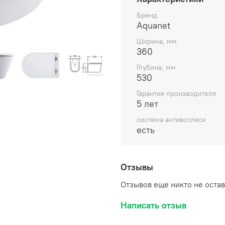
механизмом плавного за
микролифт. Для установк
Бренд
Aquanet
навешивания на инсталл
Подвесной унитаз из лин
Ширина, мм
коллекции усовершенств
360
подкорректированными 
Глубина, мм
компактной.
530
При использовании в о
Гарантия производителя
5 лет
гарантийный срок на изд
система антивсплеск
есть
Отзывы
Отзывов еще никто не оста
Написать отзыв