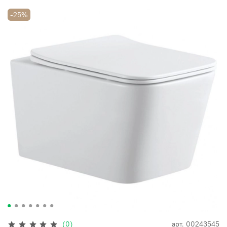
-25%
(0)
арт.
00243545