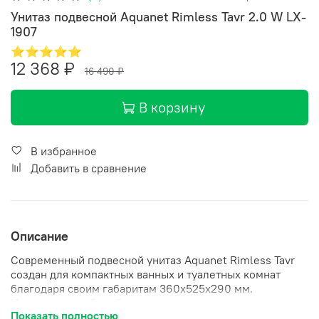
Унитаз подвесной Aquanet Rimless Tavr 2.0 W LX-
1907
⭐⭐⭐⭐⭐
12 368 ₽
16 490 ₽
В корзину
В избранное
Добавить в сравнение
Описание
Современный подвесной унитаз Aquanet Rimless Tavr
создан для компактных ванных и туалетных комнат
благодаря своим габаритам 360х525х290 мм.
Изготовлен из белой керамики, а в комплекте
Показать полностью
идет удобная крышка-сиденье из дюропласта в тон