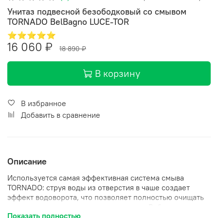
Унитаз подвесной безободковый со смывом
TORNADO BelBagno LUCE-TOR
⭐⭐⭐⭐⭐
16 060 ₽
18 890 ₽
В корзину
В избранное
Добавить в сравнение
Описание
Используется самая эффективная система смыва
TORNADO: струя воды из отверстия в чаше создает
эффект водоворота, что позволяет полностью очищать
всю внутреннюю поверхность унитаза. Работает почти
Показать полностью
бесшумно, эффективный смыв осуществляется даже