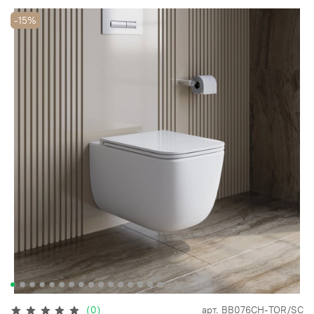
-15%
(0)
арт.
BB076CH-TOR/SC