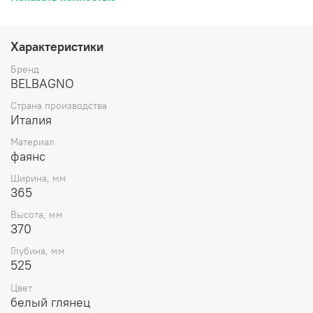
небольшим количеством воды, что позволяет настроить
объем смыва на минимальные значения.
Характеристики
ВНИМАНИЕ
: крышка-сиденье в комплекте
Бренд
BELBAGNO
Страна производства
Италия
Материал
фаянс
Ширина, мм
365
Высота, мм
370
Глубина, мм
525
Цвет
белый глянец